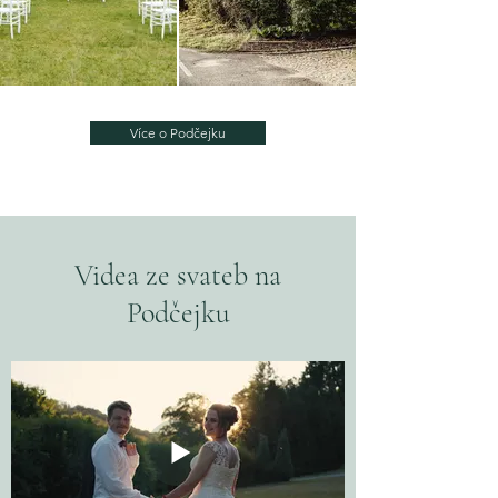
Více o Podčejku
Videa ze svateb na
Podčejku